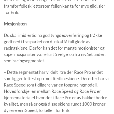
framfor felleski ettersom fellen kan ta for mye glid, sier
Tor Erik.
Mosjonisten
Du skal imidlertid ha god tyngdeoverføring og tråkke
godt ned i frasparket om du skal få full glede av
racingskiene. Derfor kan det for mange mosjonister og
supermosjonsiter være lurt å velge ski fra nivået under:
semiracingsegmentet.
– Dette segmentet har vi delt i tre der Race Pro er det
som ligger tettest opp mot Redlineskiene. Deretter har vi
Race Speed som tidligere var en toppracingmodell.
Hovedforskjellen mellom Race Speed og Race Pro er
kjernematerialet hvor det i Race Pro er av hakket bedre
kvalitet, men så er også disse skiene rundt 1000 kroner
dyrere enn Speed, forteller Tor Erik.