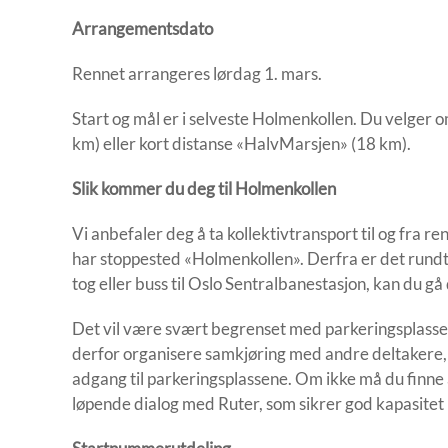
Arrangementsdato
Rennet arrangeres lørdag 1. mars.
Start og mål er i selveste Holmenkollen. Du velger 
km) eller kort distanse «HalvMarsjen» (18 km).
Slik kommer du deg til Holmenkollen
Vi anbefaler deg å ta kollektivtransport til og fra 
har stoppested «Holmenkollen». Derfra er det rundt
tog eller buss til Oslo Sentralbanestasjon, kan du gå 
Det vil være svært begrenset med parkeringsplasser
derfor organisere samkjøring med andre deltakere, o
adgang til parkeringsplassene. Om ikke må du finne an
løpende dialog med Ruter, som sikrer god kapasite