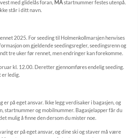
est med glidelås foran,
MÅ
startnummer festes utenpå.
ke står i ditt navn.
ennet 2025. For seeding til Holmenkollmarsjen henvises
nformasjon om gjeldende seedingsregler, seedingsrenn og
ndt tre uker før rennet, men endringer kan forekomme.
februar kl. 12.00. Deretter gjennomføres endelig seeding.
er ledig.
er på eget ansvar. Ikke legg verdisaker i bagasjen, og
vn, startnummer og mobilnummer. Bagasjelapper får du
det mulig å finne den dersom du mister noe.
evaring er på eget ansvar, og dine ski og staver må være