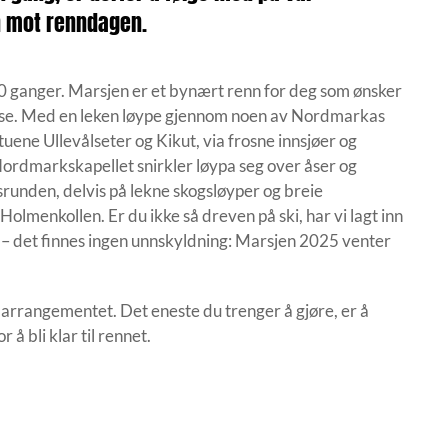
n mot renndagen.
0 ganger. Marsjen er et bynært renn for deg som ønsker
else. Med en leken løype gjennom noen av Nordmarkas
tuene Ullevålseter og Kikut, via frosne innsjøer og
rdmarkskapellet snirkler løypa seg over åser og
srunden, delvis på lekne skogsløyper og breie
Holmenkollen. Er du ikke så dreven på ski, har vi lagt inn
d – det finnes ingen unnskyldning: Marsjen 2025 venter
arrangementet. Det eneste du trenger å gjøre, er å
 å bli klar til rennet.