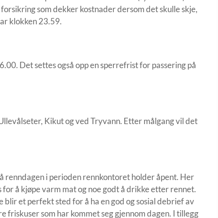
g forsikring som dekker kostnader dersom det skulle skje,
ruar klokken 23.59.
.00. Det settes også opp en sperrefrist for passering på
Ullevålseter, Kikut og ved Tryvann. Etter målgang vil det
å renndagen i perioden rennkontoret holder åpent. Her
 for å kjøpe varm mat og noe godt å drikke etter rennet.
 blir et perfekt sted for å ha en god og sosial debrief av
re friskuser som har kommet seg gjennom dagen. I tillegg