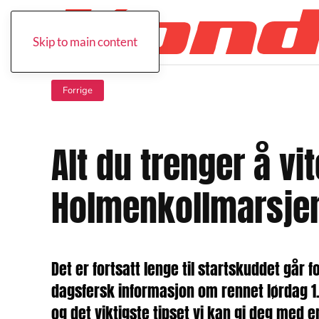
Skip to main content
Forrige
Alt du trenger å vi
Holmenkollmarsje
Det er fortsatt lenge til startskuddet går
dagsfersk informasjon om rennet lørdag 1.
og det viktigste tipset vi kan gi deg med e