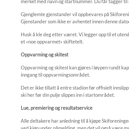
merket med navn og startnummer. Du får tagger ti
Gjenglemte gjenstander vil oppbevares på Skiforeni
Gjenstander som ikke er avhentet innen denne datoen
Husk å kle deg etter været. Vi legger opp til et ute
et «noe oppvarmet» skiftetelt.
Oppvarming og skitest
Oppvarming og skitest kan gjøres i løypen rundt kape
inngang til oppvarmingsområdet.
Det er ikke tillatt å entre stadion før offisielt innslip
ski her før din pulje slippes inn i startområdet.
Lue, premiering og resultatservice
Alle deltakere har anledning til å kjøpe Skiforeningen
ved kjøp under påmelding, men det vil også være mul