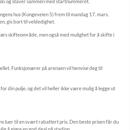
l ski og staver sammen med startnummeret.
ngens hus (Kongeveien 5) frem til mandag 17. mars.
, gis bort til veldedighet.
ndørs skifteområde, men også med mulighet for å skifte i
llet. Funksjonærer på arenaen vil henvise deg til
p for din pulje, og det vil heller ikke være mulig å legge ut
s luer til en svært rabattert pris. Den beste prisen får du
ig å gjøre en god deal på stadion.