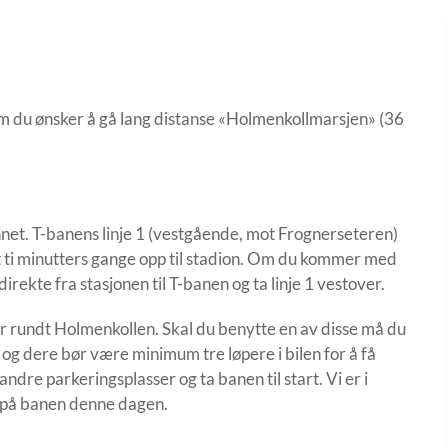
om du ønsker å gå lang distanse «Holmenkollmarsjen» (36
rennet. T-banens linje 1 (vestgående, mot Frognerseteren)
 ti minutters gange opp til stadion. Om du kommer med
direkte fra stasjonen til T-banen og ta linje 1 vestover.
 rundt Holmenkollen. Skal du benytte en av disse må du
g dere bør være minimum tre løpere i bilen for å få
dre parkeringsplasser og ta banen til start. Vi er i
t på banen denne dagen.