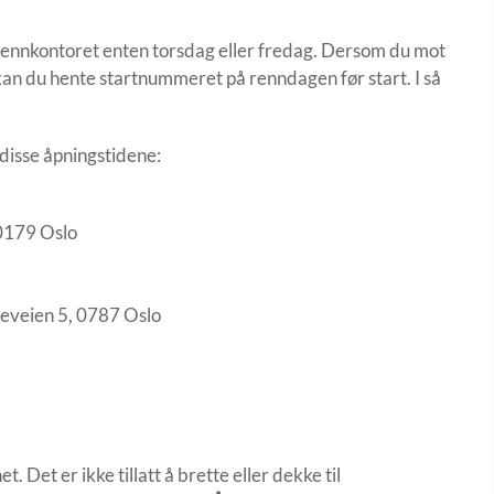
å rennkontoret enten torsdag eller fredag. Dersom du mot
kan du hente startnummeret på renndagen før start. I så
 disse åpningstidene:
0179 Oslo
geveien 5, 0787 Oslo
Det er ikke tillatt å brette eller dekke til