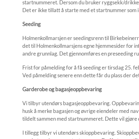
startnummeret. Dersom du bruker ryggsekk/drikkev
Det er ikke tillatt å starte med et startnummer som ik
Seeding
Holmenkollmarsjen er seedingsrenn til Birkebeinerr
det til Holmenkollmarsjens egne hjemmesider for i
andre grunnlag. Det gjennomføres en preseeding ru
Frist for påmelding for å få seeding er tirsdag 25. 
Ved påmelding senere enn dette får du plass der det 
Garderobe og bagasjeoppbevaring
Vi tilbyr utendørs bagasjeoppbevaring. Oppbevaring 
husk å merke bagasjen og øvrige eiendeler med na
tildelt sammen med startnummeret. Dette vil gjøre 
I tillegg tilbyr vi utendørs skioppbevaring. Skioppb