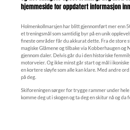
hjemmeside for oppdatert informasjon in
Holmenkollmarsjen har blitt gjennomført mer enn 5
et treningsmål som samtidig byr på en unik opplev
fineste områder får du akkurat dette. Fra de store s
magiske Glåmene og tilbake via Kobberhaugen og No
gjennom daler. Delvis går du i den historiske femmil
motorveier. Og ikke minst går start og mål i ikoniske 
en kortere sløyfe som alle kan klare. Med andre or
på deg.
Skiforeningen sørger for trygge rammer under hele 
komme deg ut i skogen og ta deg en skitur nå og da for