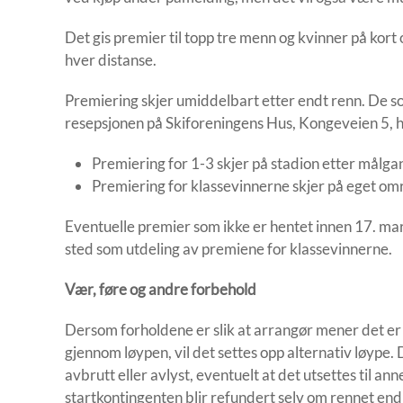
Det gis premier til topp tre menn og kvinner på kort
hver distanse.
Premiering skjer umiddelbart etter endt renn. De s
resepsjonen på Skiforeningens Hus, Kongeveien 5, 
Premiering for 1-3 skjer på stadion etter målga
Premiering for klassevinnerne skjer på eget om
Eventuelle premier som ikke er hentet innen 17. mars
sted som utdeling av premiene for klassevinnerne.
Vær, føre og andre forbehold
Dersom forholdene er slik at arrangør mener det er fo
gjennom løypen, vil det settes opp alternativ løype. D
avbrutt eller avlyst, eventuelt at det utsettes til a
startkontingenten blir refundert selv om rennet end