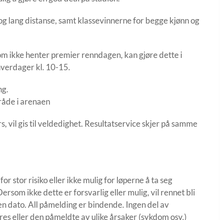
 og lang distanse, samt klassevinnerne for begge kjønn og
om ikke henter premier renndagen, kan gjøre dette i
hverdager kl. 10-15.
ng.
råde i arenaen
, vil gis til veldedighet. Resultatservice skjer på samme
r stor risiko eller ikke mulig for løperne å ta seg
ersom ikke dette er forsvarlig eller mulig, vil rennet bli
nnen dato. All påmelding er bindende. Ingen del av
res eller den påmeldte av ulike årsaker (sykdom osv.)